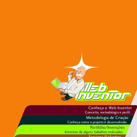
Conheça o Web Inventor
Conceito, metodologia e perfil.
Metodologia de Criação
Conheça como o projeto é desenvolvido.
Portfólio/Invenções
Amostras de alguns trabalhos realizados.
Serviços/Soluções