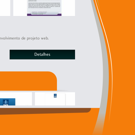
senvolvimento de projeto web.
Detalhes