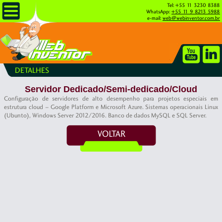
Tel: +55 11 3230 8388
WhatsApp:
+55 11 9 8213 5988
e-mail:
web@webinventor.com.br
DETALHES
Servidor Dedicado/Semi-dedicado/Cloud
Configuração de servidores de alto desempenho para projetos especiais em
estrutura cloud – Google Platform e Microsoft Azure. Sistemas operacionais Linux
(Ubunto), Windows Server 2012/2016. Banco de dados MySQL e SQL Server.