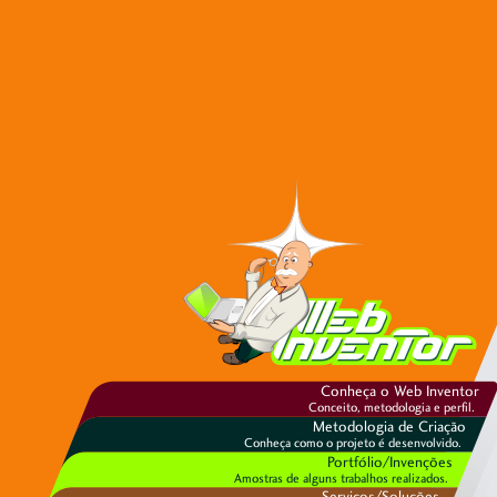
Conheça o Web Inventor
Conceito, metodologia e perfil.
Metodologia de Criação
Conheça como o projeto é desenvolvido.
Portfólio/Invenções
Amostras de alguns trabalhos realizados.
Serviços/Soluções